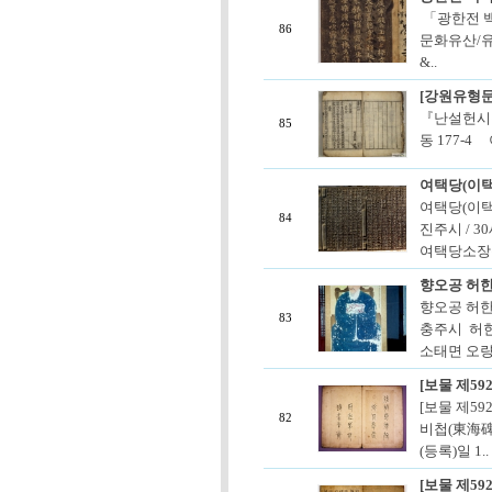
「광한전 백
86
문화유산/유
&..
[강원유형문
『난설헌시집
85
동 177-
여택당(이
여택당(이택
84
진주시 / 3
여택당소장문
향오공 허한
향오공 허한
83
충주시 허한
소태면 오량리 
[보물 제59
[보물 제59
82
비첩(東海碑帖
(등록)일 1..
[보물 제59