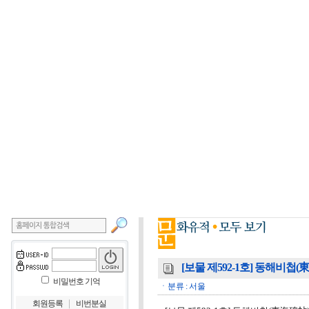
[보물 제592-1호] 동해비첩(
비밀번호 기억
ㆍ분류 : 서울
｜
회원등록
비번분실