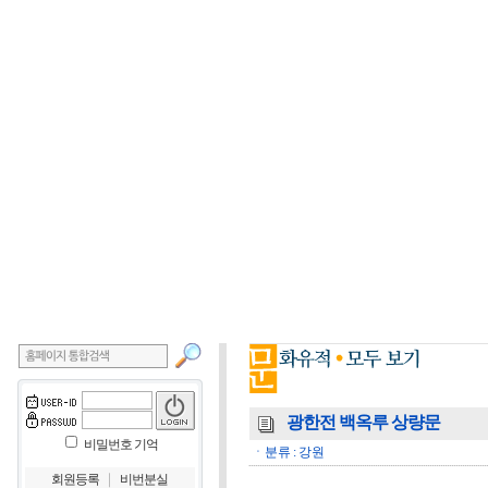
광한전 백옥루 상량문
비밀번호 기억
ㆍ분류 : 강원
｜
회원등록
비번분실