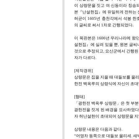
이 상량문을 짓고 여 신동이라 칭송
본『난설헌집』에 유일하게 전하는 
허균이 1605년 충천각에서 석봉 
의 글씨로 써서 1차로 간행되었다.
이 목판본은 1606년 우리나라에 왔
설헌집』에 실려 있을 뿐, 원본 글씨
것으로 추정되고, 요산군에서 간행된
자가 다르다.
[제작경위]
상량문은 집을 지을 때 대들보를 올
한전 백옥루의 상량식에 자신이 초대
[형태]
「광한전 백옥루 상량문」은 첫 부분
광한전을 짓게 된 배경을 묘사하였다
자 허난설헌이 초대되어 상량문을 지
상량문 내용은 다음과 같다.
“어영차 동쪽으로 대들보 올리세. 새