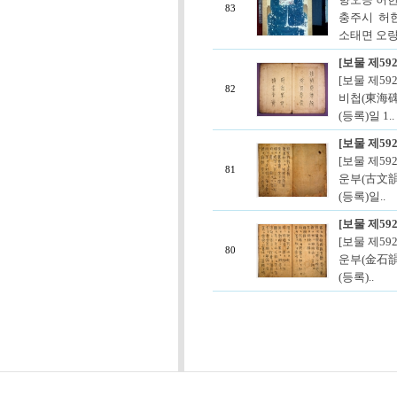
83
충주시 허한
소태면 오량리 
[보물 제59
[보물 제59
82
비첩(東海碑帖
(등록)일 1..
[보물 제59
[보물 제59
81
운부(古文韻府
(등록)일..
[보물 제59
[보물 제59
80
운부(金石韻府
(등록)..