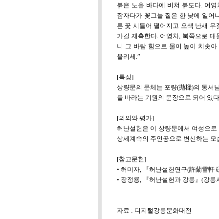
붉은 노을 바다에 비쳐 붉도다. 어영
잠자다가 꽃그늘 짙은 한 낮에 일어나
른 꽃 시들어 떨어지고 오색 난새 우
가길 재촉한다. 어영차, 북쪽으로 대
니 그 바람 힘으로 물이 높이 치솟아
올리세.”
[특징]
상량문의 문체는 포량(抛樑)의 동서
를 바라는 기원의 문장으로 되어 있다
[의의와 평가]
허난설헌은 이 상량문에서 여성으로 
상세계속의 주인공으로 변신하는 모습
[참고문헌]
• 허미자, 『허난설헌연구(許蘭雪軒 硏
• 장정룡, 『허난설헌과 강릉』(강릉시, 
자료 : 디지털강릉문화대전