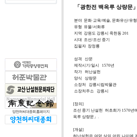
「광한전 백옥루 상량문」
분야 문화·교육/예술, 문화유산/유
유형 유물/서화류
지역 강원도 강릉시 죽헌동 201
시대 조선/조선 중기
집필자 장정룡
성격 산문
제작시기/일시 1570년
작가 허난설헌
양식 상량문
소장처 강릉시립박물관
소장처주소 강릉시
[정의]
조선 중기 난설헌 허초희가 1570년
양천허씨대종회 홈페이지
옥루 상량문」.
[개설]
허난설헌은 여덟 살의 어린 나이에 