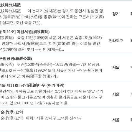
(奴婢分財記)
奴婢分財記) 이 분재기(分財記)는 경기도 용인시 원삼면 맹
경기
씨(陽川許氏) 수색(水色)공 종중(宗中)에 전하는 고문서(古文書)
 살피면, 조선 숙종 7년(..
물 제29호] 미천서원(眉泉書院)
書院) 숙종 16년(1690)에 세운 이 서원은 숙종 19년(1693)
전라제주
 인정한 사액서원(賜額)으로 [미천(眉泉)]이라는 이름을 받았
3년(1799)에 조선 후기 무신인 채제공(1..
 구암공원(龜巖公園)
巖公園) 허준(1539년(중종34)∼1615년(광해군 7)기념공원.
서울
淸源), 호는 구암(龜巖).1992년도에 서울시에서 구암공원 7천여
면서 양평군 허준(陽平君 許浚) 의..
념물 제11호] 공암(孔巖)바위 (허가바위)
천연적인 바위동굴로 양천허씨의 발상지 허가바위는 옛날 석기
서울
이 조개와 물고기를 잡으며 생활한 혈거동굴로 서울시 강서구
2에 있으며 1991년 12월 24일자로 서울..
순(許淳) 묘역
(許淳) 묘역 위치 : 서울 강서구 고덕동 산 93-2
서울