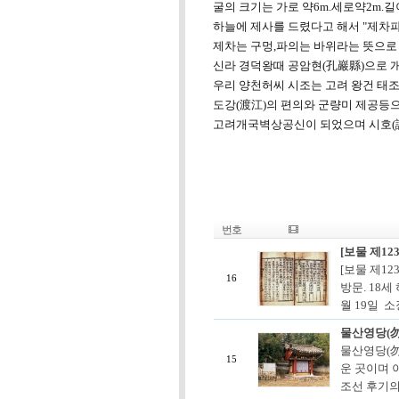
굴의 크기는 가로 약6m.세로약2m
하늘에 제사를 드렸다고 해서 "제차파
제차는 구멍,파의는 바위라는 뜻으
신라 경덕왕때 공암현(孔巖縣)으로 
우리 양천허씨 시조는 고려 왕건 태조
도강(渡江)의 편의와 군량미 제공등으
고려개국벽상공신이 되었으며 시호(諡
번호
[보물 제12
[보물 제1
16
방문. 18세
월 19일 소
물산영당(
물산영당(勿
15
운 곳이며 이
조선 후기의