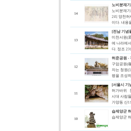
노비분재기
노비분재기(
14
2리 양천허
이다. 내용을
[전남 기념
미천서원(眉泉
13
에 나라에서
다. 정조 2
허준공원 -
구암공원(龜
12
자는 청원(
평을 조성하
[서울시 기
허가바위 
11
시대 사람들
가양동 산1의
습제양군 허
습제양군 허순
10