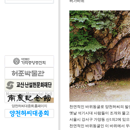
허가바위
양천허씨대종회 홈페이지
천연적인 바위동굴로 양천허씨의 발
옛날 석기시대 사람들이 조개와 물고
서울시 강서구 가양동 산1의2에 있으며
천연적인 바위동굴인 이 바위에서 우