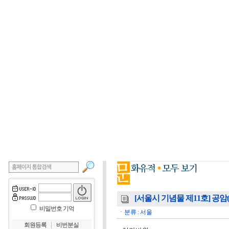
[서울시 기념물 제11호] 공암
비밀번호 기억
ㆍ분류 : 서울
｜
회원등록
비번분실