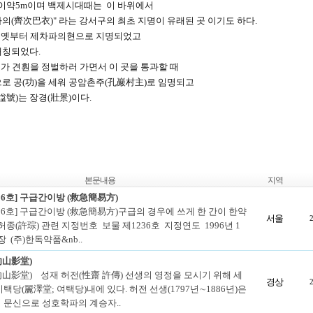
.길이약5m이며 백제시대때는 이 바위에서
의(齊次巴衣)" 라는 강서구의 최초 지명이 유래된 곳 이기도 하다.
로 옛부터 제차파의현으로 지명되었고
개칭되었다.
가 견훤을 정벌하러 가면서 이 곳을 통과할 때
로 공(功)을 세워 공암촌주(孔巖村主)로 임명되고
號)는 장경(壯景)이다.
본문내용
지역
36호] 구급간이방 (救急簡易方)
236호] 구급간이방 (救急簡易方)구급의 경우에 쓰게 한 간이 한약
서울
 허종(許琮) 관련 지정번호 보물 제1236호 지정연도 1996년 1
장 (주)한독약품&nb..
勿山影堂)
山影堂) 성재 허전(性齋 許傳) 선생의 영정을 모시기 위해 세
경상
택당(麗澤堂; 여택당)내에 있다. 허전 선생(1797년∼1886년)은
 문신으로 성호학파의 계승자..