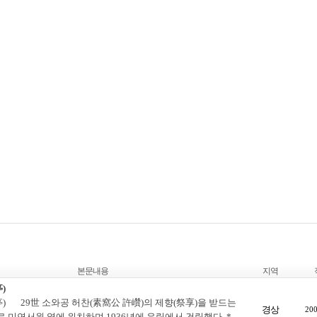
본문내용
지역
)
) 29世 소와공 허찬(素窩公 許巑)의 제향(祭享)을 받드는
경상
200
로 미연서원 옆에 위치하며 1936년에 유림에서 건립했다. *