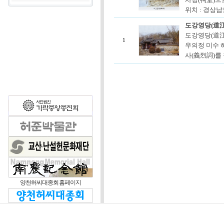
위치 : 경상남
도강영당(道
도강영당(道江
1
우의정 미수 
사(義烈詞)를 
양천허씨대종회 홈페이지