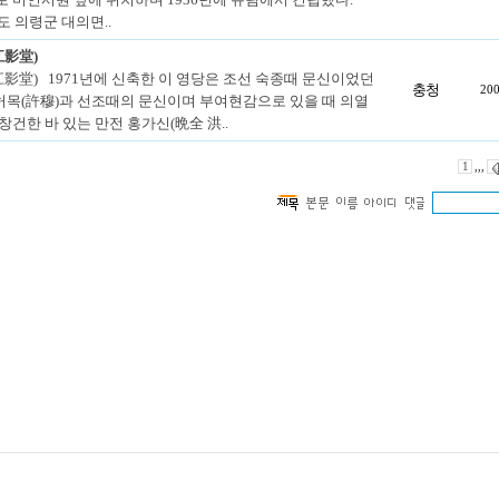
도 의령군 대의면..
江影堂)
影堂) 1971년에 신축한 이 영당은 조선 숙종때 문신이었던
충청
200
허목(許穆)과 선조때의 문신이며 부여현감으로 있을 때 의열
창건한 바 있는 만전 홍가신(晩全 洪..
1
,,,