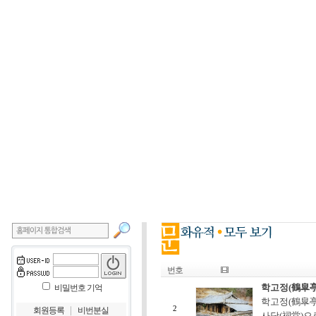
번호
학고정(鶴皐亭
비밀번호 기억
학고정(鶴皐亭
｜
2
회원등록
비번분실
사당(祠堂)으