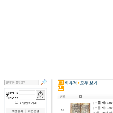
번호
[보물 제123
비밀번호 기억
[보물 제123
｜
16
회원등록
비번분실
방문. 18세 