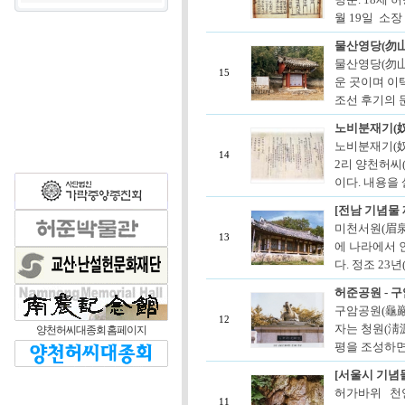
월 19일 소장
물산영당(勿
물산영당(勿山
15
운 곳이며 이택
조선 후기의 
노비분재기(
노비분재기(奴
14
2리 양천허씨
이다. 내용을 살
[전남 기념물 
미천서원(眉泉書
13
에 나라에서 
다. 정조 23년
허준공원 - 
구암공원(龜巖公
12
자는 청원(淸源
양천허씨대종회 홈페이지
평을 조성하면서
[서울시 기념물
허가바위 천
11