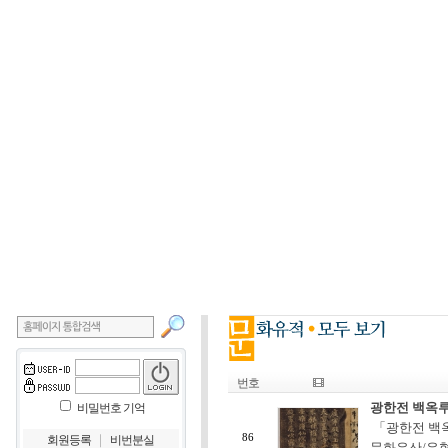
번호
광한전 백옥
비밀번호 기억
「광한전 백옥
｜
86
회원등록
비번분실
문화유산/유형