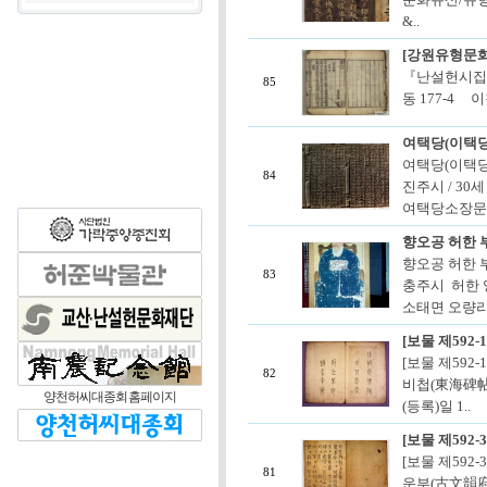
&..
[강원유형문화
『난설헌시집』
85
동 177-4
여택당(이택
여택당(이택당
84
진주시 / 30
여택당소장문집
향오공 허한 부
향오공 허한 부
83
충주시 허한 
소태면 오량리 1
[보물 제592
[보물 제592
82
비첩(東海碑帖)
양천허씨대종회 홈페이지
(등록)일 1..
[보물 제592
[보물 제592
81
운부(古文韻府)