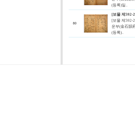
(등록)일..
[보물 제592
[보물 제592
80
운부(金石韻府)
(등록)..