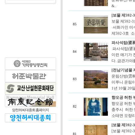
&..
[보물 제592
보물 제592-
85
·서화가인 미
제592-3호 
파사석탑(婆
파사석탑(婆裟
84
이런 얘기가 
다. 금관가야를
[전남기념물 
운림산방(雲林
83
이루니 운림이
1년 10월 2
향오공 허한 부
향오공 허한 부
82
충주시 허한 
양천허씨대종회 홈페이지
소태면 오량리 1
[보물 제592
[보물 제592
81