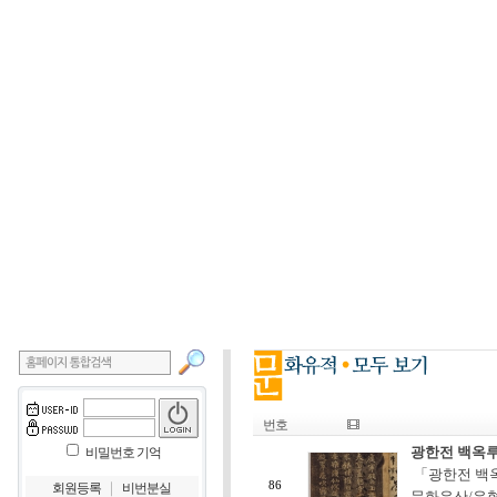
번호
광한전 백옥
비밀번호 기억
「광한전 백옥
｜
86
회원등록
비번분실
문화유산/유형