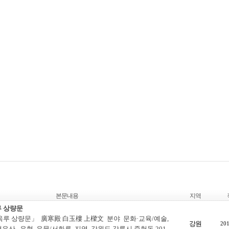
본문내용
지역
루 상량문
루 상량문」 廣寒殿 白玉樓 上樑文 분야 문화·교육/예술,
강원
201
유산 유형 유물/서화류 지역 강원도 강릉시 죽헌동 201