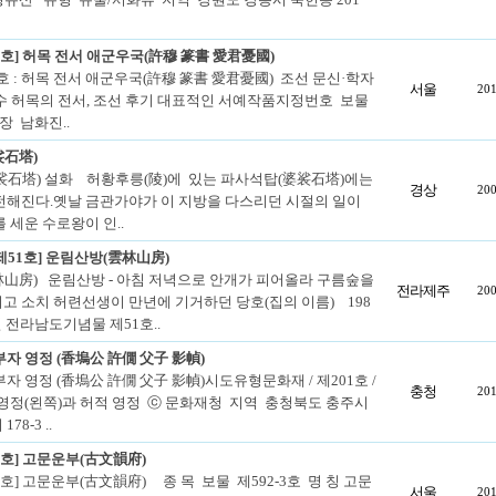
-3호] 허목 전서 애군우국(許穆 篆書 愛君憂國)
3호 : 허목 전서 애군우국(許穆 篆書 愛君憂國) 조선 문신·학자
서울
201
수 허목의 전서, 조선 후기 대표적인 서예작품지정번호 보물
소장 남화진..
裟石塔)
石塔) 설화 허황후릉(陵)에 있는 파사석탑(婆裟石塔)에는
경상
200
전해진다.옛날 금관가야가 이 지방을 다스리던 시절의 일이
 세운 수로왕이 인..
제51호] 운림산방(雲林山房)
山房) 운림산방 - 아침 저녁으로 안개가 피어올라 구름숲을
전라제주
200
고 소치 허련선생이 만년에 기거하던 당호(집의 이름) 198
0일 전라남도기념물 제51호..
자 영정 (香塢公 許僩 父子 影幀)
자 영정 (香塢公 許僩 父子 影幀)시도유형문화재 / 제201호 /
충청
201
영정(왼쪽)과 허적 영정 ⓒ 문화재청 지역 충청북도 충주시
78-3 ..
-3호] 고문운부(古文韻府)
-3호] 고문운부(古文韻府) 종 목 보물 제592-3호 명 칭 고문
서울
201