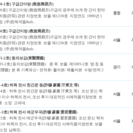
36-1호] 구급간이방 (救急簡易方)
236호] 구급간이방 (救急簡易方)구급의 경우에 쓰게 한 간이 한약
충청
 허종(許琮) 관련 지정번호 보물 제1236호 지정연도 1996년 1
장 (주)한독약품&nb..
36호] 구급간이방 (救急簡易方)
236호] 구급간이방 (救急簡易方)구급의 경우에 쓰게 한 간이 한약
서울
 허종(許琮) 관련 지정번호 보물 제1236호 지정연도 1996년 1
장 (주)한독약품&nb..
85-2호] 동의보감(東醫寶鑑)
85-2호] 동의보감(東醫寶鑑) 종 목 보물 제1085-2호 명 칭 동
경기
寶鑑) 분 류 기록유산 / 전적류/ 활자본/ 목활자본 수량/면적 2
2-4호] 허목 전서 한간문 등(許穆 篆書 汗柬文 等)
-4호 : 허목 전서 한간문 등(許穆 篆書 汗柬文 等) 조선 문신·학
서울
 미수 허목의 전서, 조선 후기 대표적인 서예작품지정번호 보
4호 소장 고려대..
2-3호] 허목 전서 애군우국(許穆 篆書 愛君憂國)
2-3호 : 허목 전서 애군우국(許穆 篆書 愛君憂國) 조선 문신·학자
서울
미수 허목의 전서, 조선 후기 대표적인 서예작품지정번호 보물
 소장 남화진..