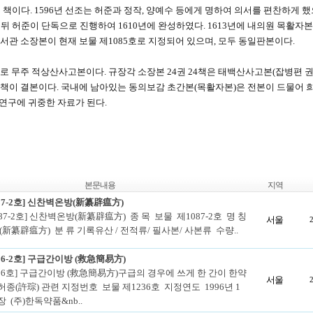
 책이다. 1596년 선조는 허준과 정작, 양예수 등에게 명하여 의서를 편찬하게 
뒤 허준이 단독으로 진행하여 1610년에 완성하였다. 1613년에 내의원 목활자
도서관 소장본이 현재 보물 제1085호로 지정되어 있으며, 모두 동일판본이다.
으로 무주 적상산사고본이다. 규장각 소장본 24권 24책은 태백산사고본(잡병편 권
은 8책이 결본이다. 국내에 남아있는 동의보감 초간본(목활자본)은 전본이 드물어
연구에 귀중한 자료가 된다.
본문내용
지역
87-2호] 신찬벽온방(新纂辟瘟方)
87-2호] 신찬벽온방(新纂辟瘟方) 종 목 보물 제1087-2호 명 칭
서울
新纂辟瘟方) 분 류 기록유산 / 전적류/ 필사본/ 사본류 수량..
36-2호] 구급간이방 (救急簡易方)
236호] 구급간이방 (救急簡易方)구급의 경우에 쓰게 한 간이 한약
서울
 허종(許琮) 관련 지정번호 보물 제1236호 지정연도 1996년 1
장 (주)한독약품&nb..