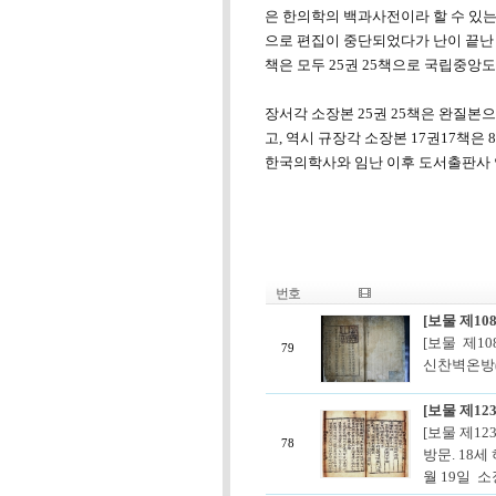
은 한의학의 백과사전이라 할 수 있는
으로 편집이 중단되었다가 난이 끝난 
책은 모두 25권 25책으로 국립중앙
장서각 소장본 25권 25책은 완질본
고, 역시 규장각 소장본 17권17책
한국의학사와 임난 이후 도서출판사 
번호
[보물 제10
[보물 제10
79
신찬벽온방(
[보물 제12
[보물 제1
78
방문. 18세
월 19일 소