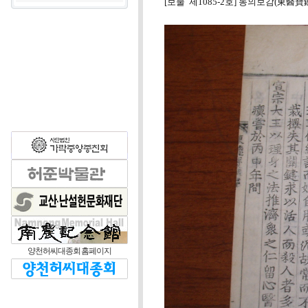
[보물 제1085-2호] 동의보감(東醫寶
양천허씨대종회 홈페이지