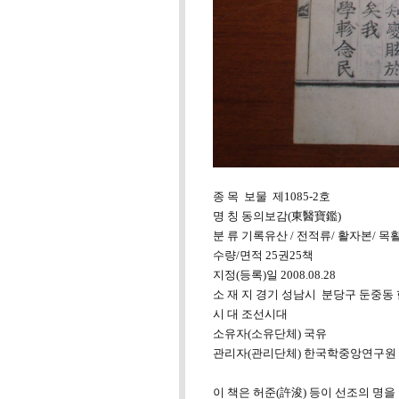
종 목 보물 제1085-2호
명 칭 동의보감(東醫寶鑑)
분 류 기록유산 / 전적류/ 활자본/ 
수량/면적 25권25책
지정(등록)일 2008.08.28
소 재 지 경기 성남시 분당구 둔중
시 대 조선시대
소유자(소유단체) 국유
관리자(관리단체) 한국학중앙연구원
이 책은 허준(許浚) 등이 선조의 명