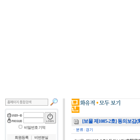
[보물 제1085-2호] 동의보감
비밀번호 기억
ㆍ분류 : 경기
｜
회원등록
비번분실