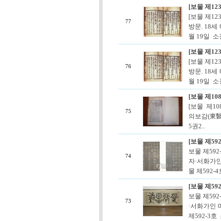
[보물 제12
[보물 제1
77
방문. 18세
월 19일 소
[보물 제12
[보물 제1
76
방문. 18세
월 19일 소
[보물 제10
[보물 제10
75
의보감(東醫
5권2..
[보물 제59
보물 제592
74
자·서화가인
물 제592-
[보물 제59
보물 제59
73
·서화가인 
제592-3호