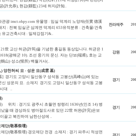
공(許允恭), 현감(縣監) 23세 허지(許知..
관광 imct.ohpy.com 유물명 : 임실 덕계리 노양재(任實 德溪
전라제주
201
지 : 전북 임실군 삼계면 덕계리 653유적분류 : 건축물/건축
 유교건축시대 : 일제강점기&..
21世 교산 허균(許筠)을 기념한 홍길동 동상입니다. 허균은 1
강원
200
∼1618(광해군 10). 조선 중기의 문신. 자는 단보(端甫), 호는 교
(鶴山)·성소(惺所)·백월거사(..
 양천허씨 묘 - 성운 묘(成雲 墓)
墓] 경기도 고양시 일산동구 성석동 고봉산(高峰山)에 있는
경기
200
문신 성운의 묘. 소재지 경기도 고양시 일산동구 성석동 고봉
시대 ..
)
 위치 : 경기도 광주시 초월면 쌍령리 1636년(인조 14) 병
경기
200
났을 때 경상좌도 병마절도사로 있던 22世 허완(許完)은보
 이끌고 북진하여 남한산성에 ..
제단(敬慕祭壇)
제단(敬慕祭壇) 경모제단 전경 소재지 : 경기 파주시 적성면
경기
200