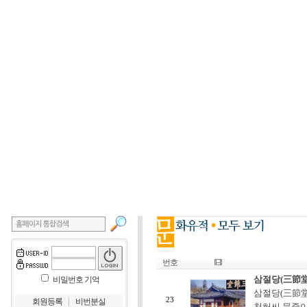
번호
삼절당(三節堂
비밀번호 기억
삼절당(三節堂
｜
23
회원등록
비번분실
천허씨 문중이 