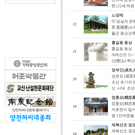
官) 22세 허윤
노양재
ⓒ 임실의 문화
22
里 駑陽齋)소재
물군 종교건축
홍길동 동상
홍길동 동상 
21
569(선조 2)
산(蛟山)·학산
정부인(貞夫人)
성운묘 [成雲
20
조선 초기의 
산 시대 조선
정충묘(精忠廟
정충묘(精忠廟)
19
자호란이 일어
양천허씨대종회 홈페이지
병 1만여명을
재북선조 경모
재북선조 경모
18