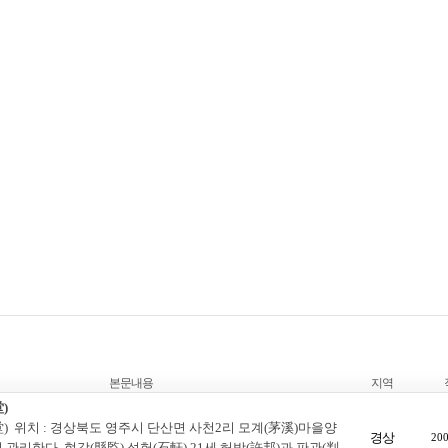
본문내용
지역
)
) 위치 : 경상북도 영주시 단산면 사천2리 모계(茅溪)마을양
경상
200
관리한다. 현감(縣監) 석헌(石軒) 21세 허방(許邦)과 판관(判