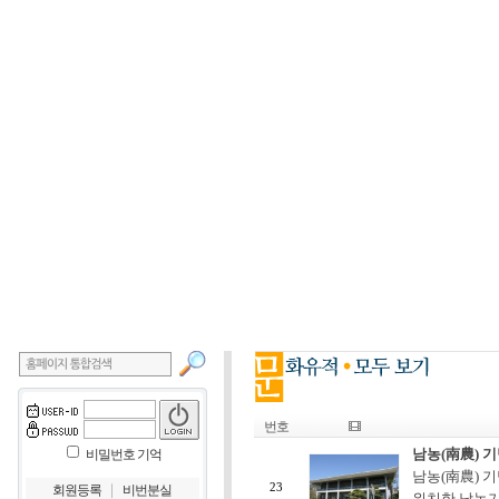
번호
남농(南農) 
비밀번호 기억
남농(南農) 
｜
23
회원등록
비번분실
위치한 남농기