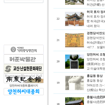
허건(許楗) 선
허국 효자 정
허국 효자 정려
22
世 허국(許국)
내려 졌다.
경현당석연도
경현당석연도
21
허숙(許璹)(17
×67.7 . 보물
양천허씨 조
양천허씨 조형
20
(後面)에는 
교 미술대학원 
홍길동 동상
홍길동 동상 
19
569(선조 2)
양천허씨대종회 홈페이지
산(蛟山)·학산
충렬사(忠烈祠
충렬사(忠烈祠
18