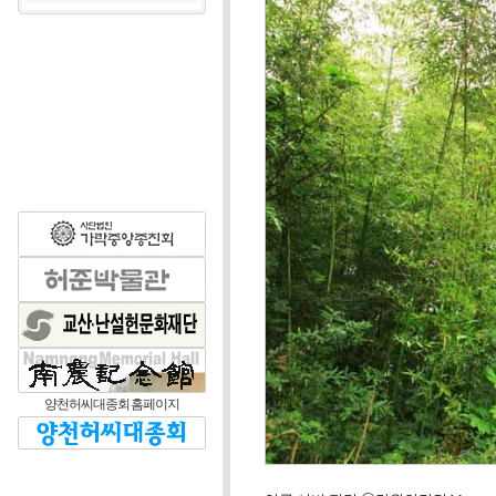
양천허씨대종회 홈페이지