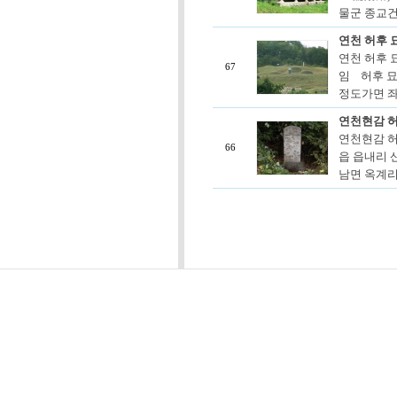
물군 종교건
연천 허후 묘
연천 허후 
67
임 허후 묘역
정도가면 좌
연천현감 
연천현감 허
66
읍 읍내리 산
남면 옥계리