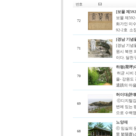
번호
[보물 제59
보물 제592
72
화가인 미수
92-2호 소
[경남 기념
[경남 기념
71
원시 북면 
이다. 달천
하평(荷坪)
허균 시비 전경
70
을- 강원도
遺蹟의 마을로
허이대(許李
ⓒ디지털강
69
변에 있는 
으로 수백명이
노양재
ⓒ 임실의 문
68
里 駑陽齋)