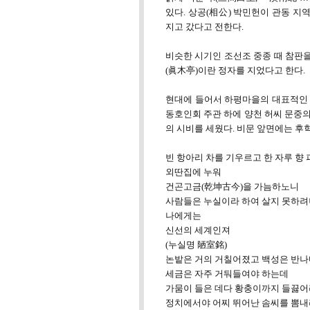
있다. 상공(相公) 박민헌이 관동 지
지고 갔다고 전한다.
비슷한 시기인 조선조 중종 때 참판
(眞木亭)이란 정자를 지었다고 한다.
현대에 들어서 하평마을의 대표적인 
동호인회 주관 하에 양천 허씨 문중
의 시비를 세웠다. 비문 앞면에는 후
빈 항아리 차를 기우르고 한 자루 향
외딴집에 누워
건곤고금(乾坤古今)을 가늠하노니
사람들은 누실이라 하여 살지 못하려
나에게는
신선의 세계인져
(누실명 陋室銘)
논밭은 거의 거칠어졌고 백성은 반나
세금은 자주 거둬들여야 하는데
가뭄이 들은 데다 황충이까지 들끓어
정치에서야 어찌 뛰어난 솜씨를 뽐내