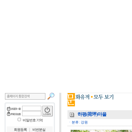
하평(荷坪)마을
비밀번호 기억
ㆍ분류 : 강원
｜
회원등록
비번분실