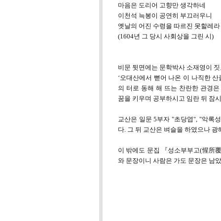
마음은 도리어 고향만 생각하네
이천석 늑봉이 공연히 부끄러우니
옛날의 어진 수령을 따르진 못할레라
(1604년 그 당시 사회상을 그린 시)
비문 뒷면에는 문학박사 소재영이 짓고
‘오대산에서 뻗어 나온 이 나직한 
의 터로 동해 해 뜨는 찬란한 관경은
꿈을 키우며 공부하시고 임란 뒤 잠
교산은 일문 5부자 "초당엽", "악록
다. 그 뒤 교산은 벼슬을 하였으나 광
이 밖에도 문집 『성소부부고(惺所覆
와 문장이니 사람은 가도 문장은 남았