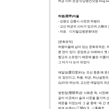
허균 시비 전경 ⓒ강원인닷컴 blog.naver.
하평(荷坪)마을
- 강원도 강릉시 사천면 하평리
- 교산 허균의 시비가 있으며 人物과
- 자료 : 디지털강원문화대전
[문화유적]
하평마을에 남아 있는 문화유적은, 
른 면이 있다. 운양초교 아래에서 옛
향교의 소유였기 때문에 붙은 이름이다
그 터가 다 논이 되었다.
애일당(愛日堂)터는 조선 중종 때 문
의 장인이고, 허봉, 허균, 허난설헌
山)이라 하는데, 교산은 애일당의 
쌍한정(雙閒亭)은 사화촌 즉, 사천
같이 이곳에서 술과 시문을 즐기며 
제문을 지었는데 그 글 중에 ‘세 간
밝게 비춘다.(三間白玉, 一溪南北 