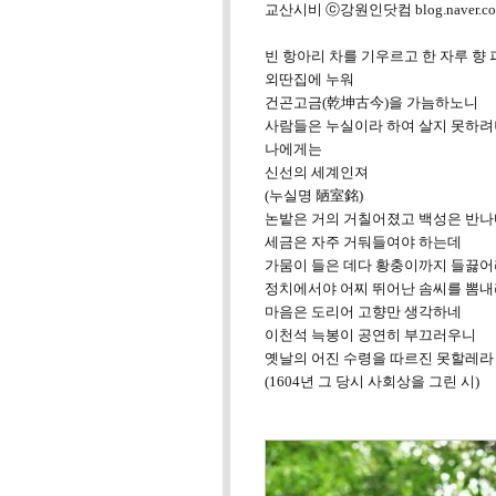
교산시비 ⓒ강원인닷컴 blog.naver.com/
빈 항아리 차를 기우르고 한 자루 향
외딴집에 누워
건곤고금(乾坤古今)을 가늠하노니
사람들은 누실이라 하여 살지 못하려
나에게는
신선의 세계인져
(누실명 陋室銘)
논밭은 거의 거칠어졌고 백성은 반나
세금은 자주 거둬들여야 하는데
가뭄이 들은 데다 황충이까지 들끓어
정치에서야 어찌 뛰어난 솜씨를 뽐내
마음은 도리어 고향만 생각하네
이천석 늑봉이 공연히 부끄러우니
옛날의 어진 수령을 따르진 못할레라
(1604년 그 당시 사회상을 그린 시)