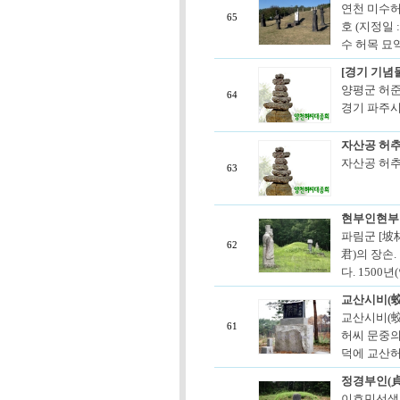
연천 미수허
65
호 (지정일 
수 허목 묘역 ⓒ
[경기 기념물
양평군 허준 
64
경기 파주시
자산공 허추
자산공 허추(
63
현부인현부인
파림군 [坡林
62
君)의 장손
다. 1500년
교산시비(
교산시비(蛟
61
허씨 문중의
덕에 교산허
정경부인(貞
이호민선생