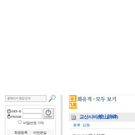
교산시비(蛟山詩碑)
비밀번호 기억
ㆍ분류 : 강원
｜
회원등록
비번분실