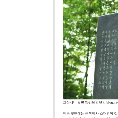
교산시비 뒷면 ⓒ강원인닷컴 blog.naver.c
비문 뒷면에는 문학박사 소재영이 짓고