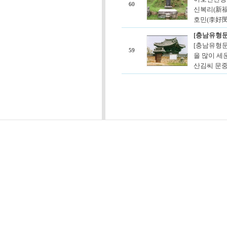
60
신복리(新福
호민(李好閔,
[충남유형문
[충남유형문
59
을 많이 세
산김씨 문중