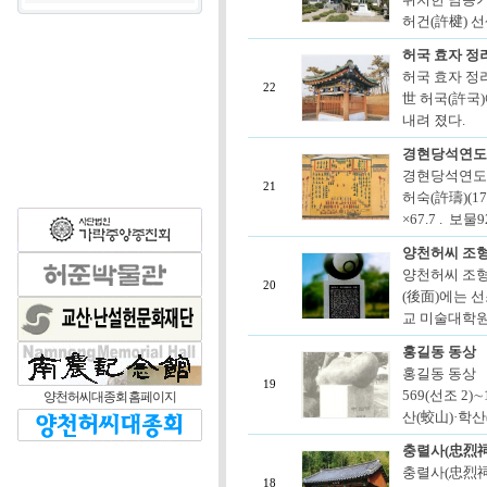
허건(許楗) 선
허국 효자 정
허국 효자 정려
22
世 허국(許국)
내려 졌다.
경현당석연도
경현당석연도
21
허숙(許璹)(17
×67.7 . 보물
양천허씨 조
양천허씨 조형
20
(後面)에는 
교 미술대학원 
홍길동 동상
홍길동 동상 
19
569(선조 2)
양천허씨대종회 홈페이지
산(蛟山)·학산
충렬사(忠烈祠
충렬사(忠烈祠
18