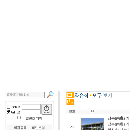
번호
남농(南農) 
비밀번호 기억
남농(南農) 
｜
23
회원등록
비번분실
위치한 남농기