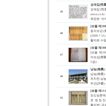
성재집(性齋
성재집 [性齋
49
nnica.c
목판본 저자 
[보물 제10
동의보감 (東
48
(2009.7.
활자본 수량 :
[보물 제10
[보물 제10
47
의보감(東醫
5권2..
남농(南農)
남농(南農)
46
위치한 남농
허건(許楗) 
[보물 제1
찬도방론맥결집
45
호 명 칭 
활자본/ 금