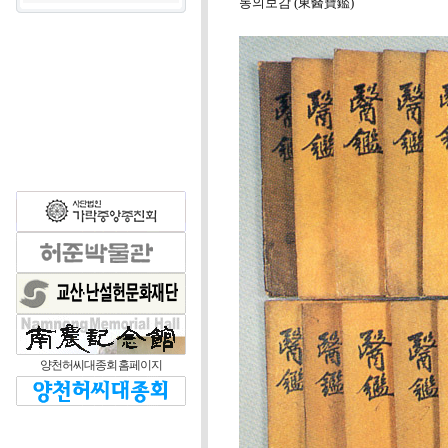
동의보감 (東醫寶鑑)
양천허씨대종회 홈페이지