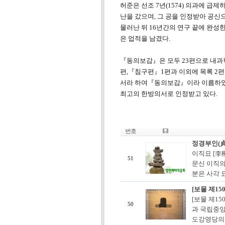
허준은 선조 7년(1574) 의과에 
난을 갔으며, 그 공을 인정받아 공
물러난 뒤 16년간의 연구 끝에 완성
은 업적을 남겼다.
『동의보감』은 모두 23편으로 내과
편,『침구편』1편과 이외에 목록 2편
서라 하여『동의보감』이라 이름하였
최고의 한방의서로 인정받고 있다.
번호
정경부인(貞
이직묘 [李
51
문신 이직의
분은 사각 묘
[보물 제15
[보물 제1
50
과 국립중앙
도강영당의 초