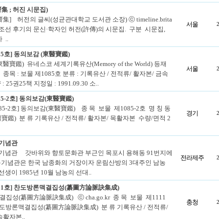
集 ; 허진 시문집)
集] 허전의 글씨(성균관대학교 도서관 소장) ⓒ timeline.brita
서울
o.kr 조선 후기의 문신·학자인 허전(許傳)의 시문집. 구분 시문집,
..
85호] 동의보감 (東醫寶鑑)
醫寶鑑) 유네스코 세계기록유산(Memory of the World) 등재
서울
31) 종목 : 보물 제1085호 분류 : 기록유산 / 전적류/ 활자본/ 금속
 25권25책 지정일 : 1991.09.30 소..
85-2호] 동의보감(東醫寶鑑)
85-2호] 동의보감(東醫寶鑑) 종 목 보물 제1085-2호 명 칭 동
경기
寶鑑) 분 류 기록유산 / 전적류/ 활자본/ 목활자본 수량/면적 2
 기념관
 기념관 갓바위와 향토문화관 부근인 목포시 용해동 91번지에
전라제주
기념관은 한국 남종화의 거장이자 운림산방의 3대주인 남농
선생이 1985년 10월 남농의 선대..
111호] 찬도방론맥결집성(纂圖方論脈訣集成)
성(纂圖方論脈訣集成) ⓒ cha.go.kr 종 목 보물 제1111
충청
찬도방론맥결집성(纂圖方論脈訣集成) 분 류 기록유산 / 전적류/
속활자본..