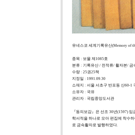
유네스코 세계기록유산(Memory of the W
종목 : 보물 제1085호
분류 : 기록유산 / 전적류/ 활자본/ 
수량 : 25권25책
지정일 : 1991.09.30
소재지 : 서울 서초구 반포동 산60-
소유자 : 국유
관리자 : 국립중앙도서관
『동의보감』은 선조 30년(1597) 임
학서적을 하나로 모아 편집에 착수하여 
로 금속활자로 발행하였다.