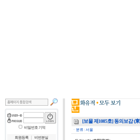
[보물 제1085호] 동의보감 (
비밀번호 기억
ㆍ분류 : 서울
｜
회원등록
비번분실