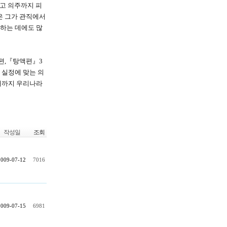
시고 의주까지 피
은 그가 관직에서
역하는 데에도 많
편,『탕액편』3
 실정에 맞는 의
재까지 우리나라
작성일
조회
2009-07-12
7016
2009-07-15
6981