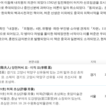
급제하여 이듬해 내의원의 의관이 되었다.1592년 임진왜란이 터지자 선조임금을 모
신으로 추대되었으나 중인신분에 과하다는 여론이 일자 취소되었다.『동의보감』
한 한의학의 백과사전격인 책이며, 허준 선생은 이외에도 중국의 의학서적을 국
학인『내경편』『외형편』4편, 유행병· 곽란·부인병·소아병 관계의『자편』11
으로 되어있고, 각 병마다 처방을 풀이한 체제정연한 서적이다.이를 허준은 우리
으며, 훈련도감자본으로 발행되었다.이 책은 중국과 일본에도 소개되었고, 현
본문내용
지역
敬夫人) 양천허씨 묘 - 이직 묘(李稷 墓)
稷墓] 경기도 고양시 덕양구 선유동에 있는 고려 말과 조선 초의
경기
 묘. 소재지 경기도 고양시 덕양구 선유동 시대 조선시대 봉
로 조성하..
09호] 허목 초상(許穆 肖像)
509호] 허목 초상(許穆 肖像) 허목(許穆)의 초상화는 호암미술관
서울
박물관, 충남 부여의 도강영당(道江影堂)에 소장되어 있는데,
상은 2010. 10. 26 수원화성박물관에 기증..