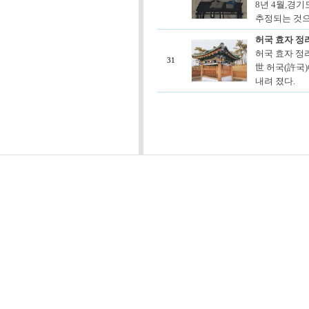
8년 4월,경
추정되는 것으로
허국 효자 정
허국 효자 정려
31
世 허국(許국)
내려 졌다.