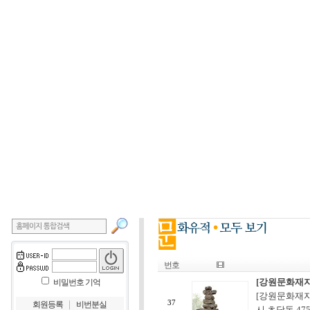
번호
[강원문화재자
비밀번호 기억
[강원문화재자
｜
37
회원등록
비번분실
시 초당동 47