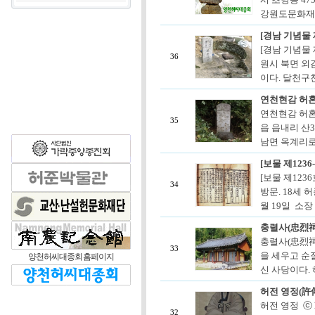
강원도문화재자
[경남 기념물 
[경남 기념물
36
원시 북면 외
이다. 달천구
연천현감 허
연천현감 허혼
35
읍 읍내리 산3
남면 옥계리로
[보물 제123
[보물 제123
34
방문. 18세 
월 19일 소장
충렬사(忠烈祠
충렬사(忠烈祠
33
을 세우고 순
양천허씨대종회 홈페이지
신 사당이다. 
허전 영정(許
허전 영정 ⓒ 
32