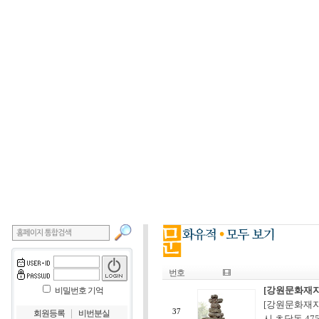
번호
[강원문화재자
비밀번호 기억
[강원문화재자
｜
37
회원등록
비번분실
시 초당동 47