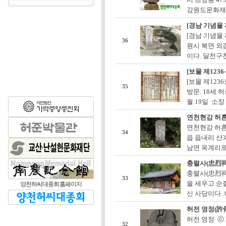
강원도문화재자
[경남 기념물 
[경남 기념물
36
원시 북면 외
이다. 달천구
[보물 제123
[보물 제123
35
방문. 18세 
월 19일 소장
연천현감 허
연천현감 허혼
34
읍 읍내리 산3
남면 옥계리로
충렬사(忠烈祠
충렬사(忠烈祠
33
을 세우고 순
양천허씨대종회 홈페이지
신 사당이다. 
허전 영정(許
허전 영정 ⓒ 
32