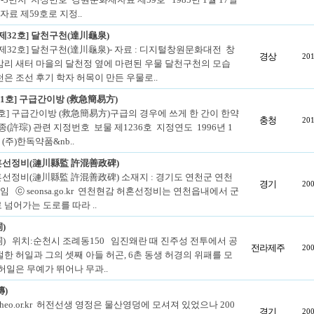
료 제59호로 지정..
제32호] 달천구천(達川龜泉)
 제32호] 달천구천(達川龜泉)- 자료 : 디지털창원문화대전 창
경상
201
감리 새터 마을의 달천정 옆에 마련된 우물 달천구천의 모습
천은 조선 후기 학자 허목이 만든 우물로..
6-1호] 구급간이방 (救急簡易方)
6호] 구급간이방 (救急簡易方)구급의 경우에 쓰게 한 간이 한약
충청
201
허종(許琮) 관련 지정번호 보물 제1236호 지정연도 1996년 1
 (주)한독약품&nb..
혼선정비(漣川縣監 許混善政碑)
선정비(漣川縣監 許混善政碑) 소재지 : 경기도 연천군 연천
경기
200
임 ⓒ seonsa.go.kr 연천현감 허혼선정비는 연천읍내에서 군
 넘어가는 도로를 따라 ..
)
) 위치:순천시 조례동150 임진왜란 때 진주성 전투에서 공
전라제주
200
절한 허일과 그의 셋째 아들 허곤, 6촌 동생 허경의 위패를 모
허일은 무예가 뛰어나 무과..
傳)
heo.or.kr 허전선생 영정은 물산영덩에 모셔져 있었으나 200
경기
200