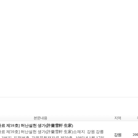
본문내용
지역
료 제59호] 허난설헌 생가(許蘭雪軒 生家)
료 제59호] 허난설헌 생가(許蘭雪軒 生家)소재지 강원 강릉
강원
200
5-3번지 지정번호 강원문화재자료 제59호 1985년 1월 17일