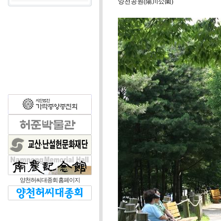
양천공원(陽川公園)
양천허씨대종회 홈페이지