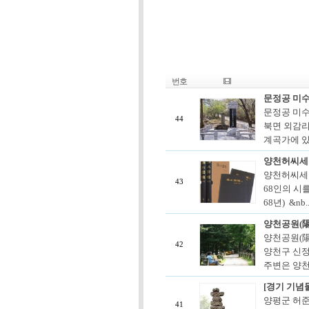
번호
문정공 미
문정공 미
44
북면 외감리
계곡가에 있
양천허씨세
양천허씨세
43
68인의 시
68년) &nb.
양천공원(
양천공원(
42
양천구 신정
주변은 양천
[경기 기념물
양평군 허준 
41