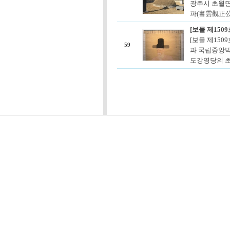
광주시 초월면
파(書雲觀正公
[보물 제150
[보물 제150
59
과 국립중앙박
도강영당의 초상