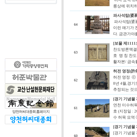
릉상에 위치하고
파사석탑(婆
파사석탑(婆裟
64
이런 얘기가 
다. 금관가야를
[보물 제11
찬도방론맥결집성
63
호 명 칭 찬
활자본/ 금속활
허전 영정(許
허전 영정 ⓒ 
62
8년 4월,경
추정되는 것으로
[경기 기념물 
연천 미수허목
61
호 (지정일 : 
양천허씨대종회 홈페이지
수 허목 묘역 ⓒ 
[경기 기념물 
[경기 기념물 제
60