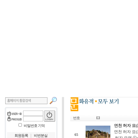
번호
연천 허자 묘(
비밀번호 기억
연천 허자 묘(
｜
65
회원등록
비번분실
허자 묘역 ⓒs