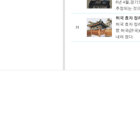
8년 4월,경
추정되는 것으로
허국 효자 정
허국 효자 정려
31
世 허국(許국)
내려 졌다.