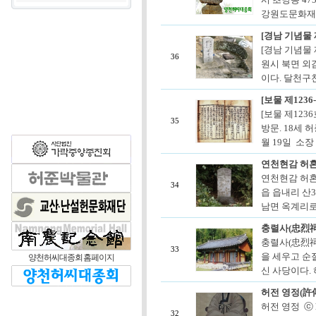
강원도문화재자
[경남 기념물 
[경남 기념물
36
원시 북면 외
이다. 달천구
[보물 제123
[보물 제123
35
방문. 18세 
월 19일 소장
연천현감 허
연천현감 허혼
34
읍 읍내리 산3
남면 옥계리로
충렬사(忠烈祠
충렬사(忠烈祠
33
을 세우고 순
양천허씨대종회 홈페이지
신 사당이다. 
허전 영정(許
허전 영정 ⓒ 
32