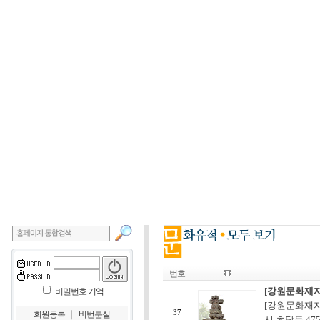
번호
[강원문화재자
비밀번호 기억
[강원문화재자
｜
37
회원등록
비번분실
시 초당동 47