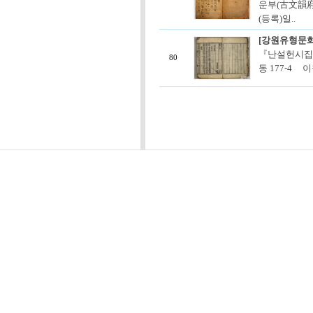
운부(古文韻府)
(등록)일..
[강원유형문화
『난설헌시집』
80
동 177-4