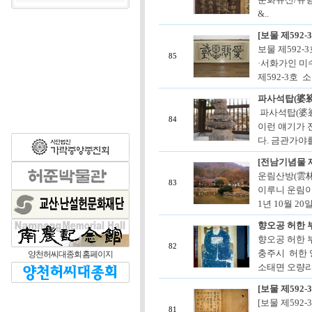
&..
[보물 제592
보물 제592-
85
·서화가인 미
제592-3호 
파사석탑(婆
파사석탑(婆裟
84
이런 얘기가 
다. 금관가야를
[전남기념물 
운림산방(雲林
83
이루니 운림이
1년 10월 2
향오공 허한 부
향오공 허한 부
82
충주시 허한 
양천허씨대종회 홈페이지
소태면 오량리 1
[보물 제592
[보물 제592
81