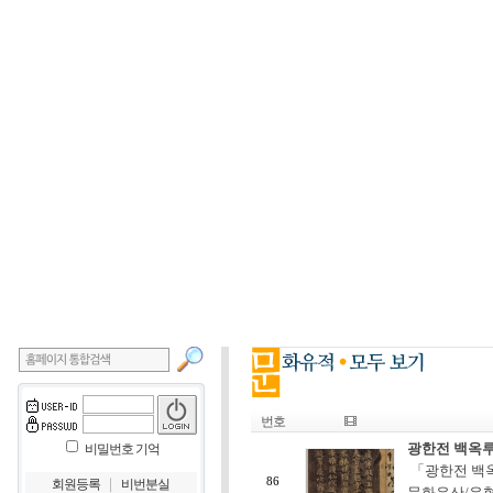
번호
광한전 백옥
비밀번호 기억
「광한전 백옥
｜
86
회원등록
비번분실
문화유산/유형