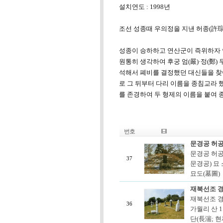
설치연도 : 1998년
조선 성종때 우의정을 지낸 허종(許琮
성종이 승하하고 연산군이 즉위하자 
원통히 생각하여 후궁 엄(嚴)·정(鄭)
석해서 폐비를 결정했던 대신들을 찾
로 그 뒤부터 다리 이름을 종침교라
를 존경하여 두 형제의 이름을 붙여 
번호
문경공 허공
문경공 허공
37
문경공) 묘
묘도(墓圖)
재북선조 
재북선조 경
36
가월리 산 
단(長湍; 