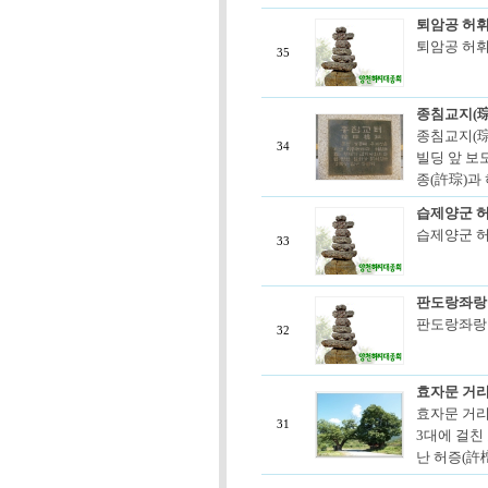
퇴암공 허휘
퇴암공 허휘(
35
종침교지(琮
종침교지(琮
34
빌딩 앞 보
종(許琮)과 
습제양군 허
습제양군 허순
33
판도랑좌랑공
판도랑좌랑공 
32
효자문 거
효자문 거리
31
3대에 걸친
난 허증(許橧