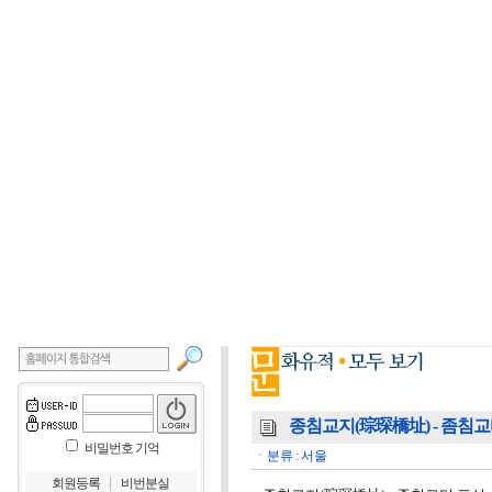
종침교지(琮琛橋址) - 좀침
비밀번호 기억
ㆍ분류 : 서울
｜
회원등록
비번분실