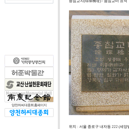
종침교지(琮琛橋址) - 좀침교터 표석
양천허씨대종회 홈페이지
위치 : 서울 종로구 내자동 222 (세