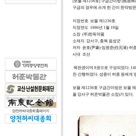
[보물 제1236호] 구급간이방 (救急簡
구급의 경우에 쓰게 한 간이 한약방문.
지정번호 보물 제1236호
지정연도 1996년 1월 19일
소장 (주)한독약품
소재지 강서구, 충북 음성군
저자 윤호(尹壕)·임원준(任元濬)·허종
시대 조선
목판권이며 8권으로 구성되었다. 1489년(성
찬·간행하였다. 성종이 허종 등에게 명
보물 제1236호 구급간이방은 보물 제12
울 강서구 허준박물관 소장)가 있다.
양천허씨대종회 홈페이지