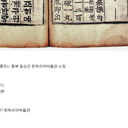
簡易方) / 충북 음성군 한독의약박물관 소장
六)
판본
 37 한독의약박물관