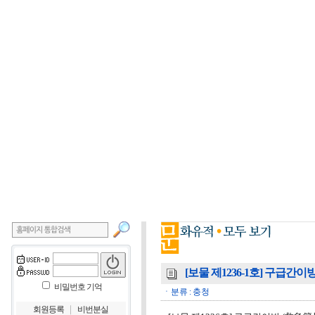
[보물 제1236-1호] 구급간이
비밀번호 기억
ㆍ분류 : 충청
｜
회원등록
비번분실