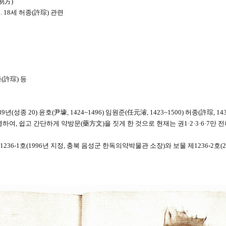
易方)
 18세 허종(許琮) 관련
(許琮) 등
종 20) 윤호(尹壕, 1424~1496) 임원준(任元濬, 1423~1500) 허종(許琮, 143
하여, 쉽고 간단하게 약방문(藥方文)을 짓게 한 것으로 현재는 권1·2·3·6·7만 
36-1호(1996년 지정, 충북 음성군 한독의약박물관 소장)와 보물 제1236-2호(2