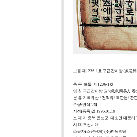
보물 제1236-1호 구급간이방 (救急
종 목 보물 제1236-1호
명 칭 구급간이방 권6(救急簡易方 卷
분 류 기록유산 / 전적류/ 목판본/ 관
수량/면적 1책
지정(등록)일 1996.01.19
소 재 지 충북 음성군 대소면 대풍리
시 대 조선시대
소유자(소유단체) (주)한독약품