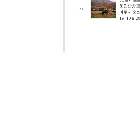
운림산방(雲
24
이루니 운림
1년 10월 