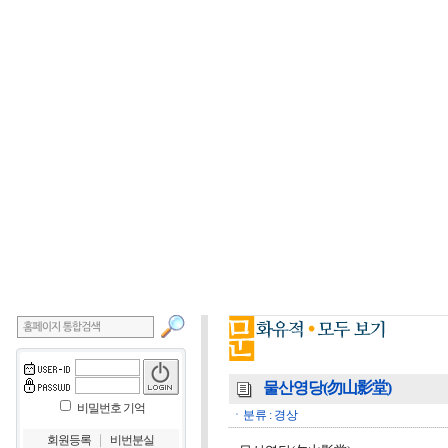
물산영당(勿山影堂)
비밀번호 기억
ㆍ분류 : 경상
｜
회원등록
비번분실