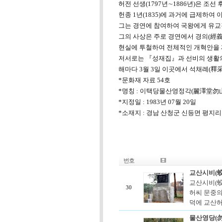
허전 선생(1797년∼1886년)은 
헌종 1년(1835)에 과거에 급제하여
그는 경연에 참여하여 국왕에게 유교
그의 사상은 주로 경연에서 경의(經義
현실에 투철하여 전체적인 개혁안을 
저서로는 『성재집』과 선비의 생활의
해마다 3월 3일 이곳에서 석채례(釋采
*문화재 자료 54호
*명칭 : 이택당물산영정각(麗澤堂勿
*지정일 : 1983년 07월 20일
*소재지 : 경남 산청군 신등면 평지리
번호
교산시비(
교산시비(蛟
30
허씨 문중의
덕에 교산허
물산영당(