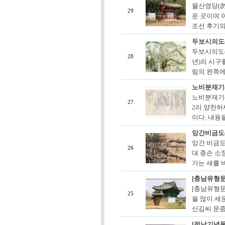
물산영당(勿
29
운 곳이며 이
조선 후기의
두보시의도
두보시의도(
28
년)의 시구
림의 왼쪽에 
노비분재기
노비분재기(
27
2리 양천허
이다. 내용을
앙간비금도
앙간 비금도
26
대 종손 소
가는 새를 
[충남유형문
[충남유형문
25
을 많이 세
산김씨 문중
[전남기념물