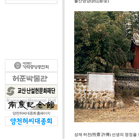
물산영당(勿山影堂)
양천허씨대종회 홈페이지
성재 허전(性齋 許傳) 선생의 영정을 