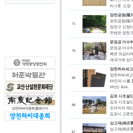
92-2호 소장
양천공원(陽
양천공원(陽川
71
양천구 신정6
주변은 양천구청
문정공 미수
문정공 미수
70
북면 외감리에 
계곡가에 있다
양천허씨세고
양천허씨세고(
69
68인의 시를 
68년) &nb..
김포 시조설단
김포 시조설단
68
조까지의 제단
양천허씨대종회 홈페이지
김포시 고촌면
상고재(尙古齋
상고재(尙古齋)
67