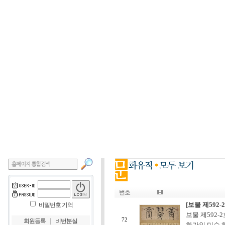
번호
[보물 제592
비밀번호 기억
보물 제592-
｜
72
회원등록
비번분실
화가인 미수 